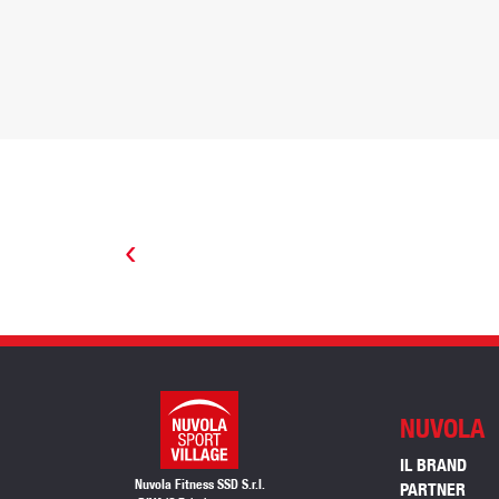
‹
NUVOLA
IL BRAND
Nuvola Fitness SSD S.r.l.
PARTNER