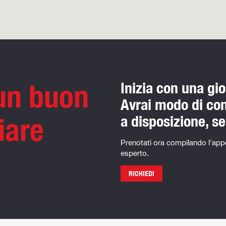
 un buon
Inizia con una gi
Avrai modo di cono
iare
a disposizione, s
Prenotati ora compilando l'appo
esperto.
RICHIEDI