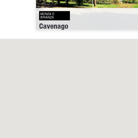
MONZA E
BRIANZA
Cavenago